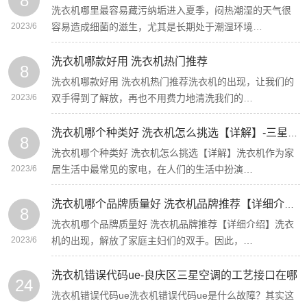
8
洗衣机哪里最容易藏污纳垢进入夏季，闷热潮湿的天气很
2023/6
容易造成细菌的滋生，尤其是长期处于潮湿环境…
洗衣机哪款好用 洗衣机热门推荐
8
洗衣机哪款好用 洗衣机热门推荐洗衣机的出现，让我们的
2023/6
双手得到了解放，再也不用费力地清洗我们的…
洗衣机哪个种类好 洗衣机怎么挑选【详解】-三星宁臻3匹柜式空调
8
洗衣机哪个种类好 洗衣机怎么挑选【详解】洗衣机作为家
2023/6
居生活中最常见的家电，在人们的生活中扮演…
洗衣机哪个品牌质量好 洗衣机品牌推荐【详细介绍】
8
洗衣机哪个品牌质量好 洗衣机品牌推荐【详细介绍】洗衣
2023/6
机的出现，解放了家庭主妇们的双手。因此，…
洗衣机错误代码ue-良庆区三星空调的工艺接口在哪
24
洗衣机错误代码ue洗衣机错误代码ue是什么故障？其实这