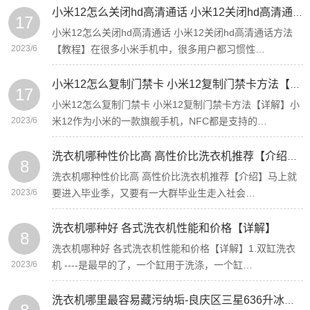
小米12怎么关闭hd高清通话 小米12关闭hd高清通话方法【教程】-三星冰箱昆明服务点维修电话
17
小米12怎么关闭hd高清通话 小米12关闭hd高清通话方法
2023/6
【教程】在很多小米手机中，很多用户都习惯性…
小米12怎么复制门禁卡 小米12复制门禁卡方法【详解】
17
小米12怎么复制门禁卡 小米12复制门禁卡方法【详解】小
2023/6
米12作为小米的一款旗舰手机，NFC都是支持的…
洗衣机哪种性价比高 高性价比洗衣机推荐【介绍】-南宁3匹三星柜机空调尺寸多大
8
洗衣机哪种性价比高 高性价比洗衣机推荐【介绍】马上就
2023/6
要进入毕业季，又要有一大群毕业生走入社会…
洗衣机哪种好 各式洗衣机性能和价格【详解】
8
洗衣机哪种好 各式洗衣机性能和价格【详解】1.双缸洗衣
2023/6
机 ----是最早的了，一个缸用于洗涤，一个缸…
洗衣机哪里最容易藏污纳垢-良庆区三星636升冰箱怎么使用