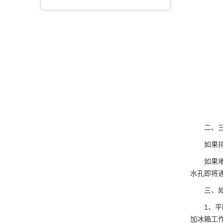
二、三星
如果排水
如果堵塞
水孔即将
三、如何
1、平时
加冰箱工