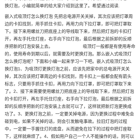
换灯泡，小编就简单的给大家介绍到这里了。希望通过阅读.
嵌入式吸顶灯怎么换灯泡 先把总电源开关关掉，其次应该把灯罩周
边的卡扣找到，用手抓住卡扣，再用力向下拉灯罩，即可把灯罩取
下。接下来用螺丝刀把底座上的导线取下来，然后把灯泡的卡扣打
开，再左手托住灯座，右手向下拉灯泡，最后根据之前拆卸的反顺
序把新的灯泡安装上去。 吸顶灯一般都是有使用寿命
的，使用寿命到期以后，就需要及时更换灯泡。那么嵌入式吸顶灯
怎么换灯泡呢？下面和小编一起来学习一下吧。嵌入式吸顶灯怎么
换灯泡1、为吸顶灯更换灯泡之前，应该先把家中的总电源开关关
掉，其次应该把灯罩周边的卡扣找到，而卡扣上一般都会配有箭头
标志，只要用手抓住卡扣，再用力向下拉灯罩，即可把灯罩取下来
了。2、接下来需要使用螺丝刀把底座上的导线取下来，然后把灯泡
的卡扣打开，再左手托住灯座，右手向下拉灯泡，最后根据之前拆
卸的反顺序把新的灯泡安装上去就可以了，这样就把新灯泡更换成
功了。3、更换灯泡之前，一定要关掉电源，因为更换过程中难免会
碰到电，如果不关掉的话，则会引发触电事故。拉旧灯泡的过程
中，一定要一手握住灯的底盘，从而避免在拉下的过程中把灯座取
下，这样就麻烦了。4、假如用户自己一个人不能操作的话，则可以