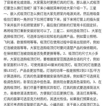
了容易老化或烧毁，大家需及时更换灯具的灯泡，那么嵌入式吸顶
灯要怎么换灯泡呢？接下来小编就简单的给大家介绍一下。三星
一、嵌入式吸顶灯怎么换灯泡大家先把室内电源关闭，然后用吸盘
吸住灯罩的一角并往下拉将灯罩取下来，接下来将灯管上的插头拔
下来并扳开卡扣把管道卸下，最后我们把新的灯管用卡扣固定好，
再将吸顶灯重新安装好就可以了。三星二、如何选吸顶灯1、大家在
选择吸顶灯时，可选择当地比较知名的品牌产品，例如雷士照明、
飞利浦、欧普照明等等。吸顶灯在使用过程中容易出现损坏，例如
灯泡被烧毁等等，大家在选购吸顶灯时要问清楚产品的保修期间，
在保修期灯泡被烧毁是否免费更换等等。2、吸顶灯的尺寸大小多
样，大家在选购吸顶灯时，要根据居室范围选择合适的尺寸，例如
卧室面积15平方，可使用直径40厘米的吸顶灯。吸顶灯的灯泡要选
择LED灯，产品会更加节能。灯泡的功率一般是按照2到2.5瓦/平方
计算选择的。灯具的色温要根据安装场所选择，例如客厅可选择无
极调色型的，卧室应选中低色温，厨房阳台要选高色温型的。3、在
选购吸顶时，我们尽量不要购买异型灯，灯具的款式要选择简洁大
方，易维修清洁类型的，方便我们日后更换灯泡、清洁灯具等等。
灯具的面罩可选亚克力材质的，其透光性佳。如果我们预算充足，
大家可考虑购买智能灯具产品。小编总结：关于嵌入式吸顶灯怎么